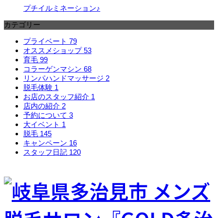
プチイルミネーション♪
カテゴリー
プライベート
79
オススメショップ
53
育毛
99
コラーゲンマシン
68
リンパハンドマッサージ
2
脱毛体験
1
お店のスタッフ紹介
1
店内の紹介
2
予約について
3
大イベント
1
脱毛
145
キャンペーン
16
スタッフ日記
120