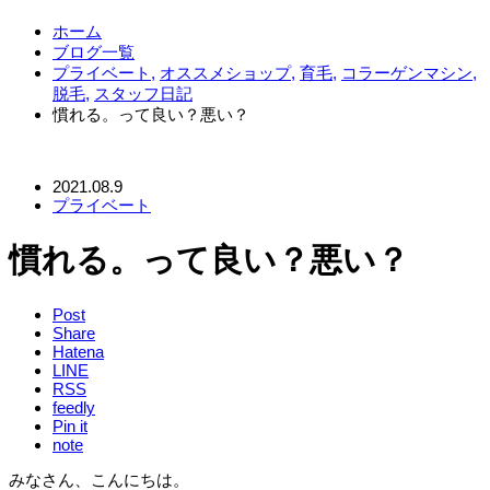
ホーム
ブログ一覧
プライベート
,
オススメショップ
,
育毛
,
コラーゲンマシン
,
脱毛
,
スタッフ日記
慣れる。って良い？悪い？
2021.08.9
プライベート
慣れる。って良い？悪い？
Post
Share
Hatena
LINE
RSS
feedly
Pin it
note
みなさん、こんにちは。