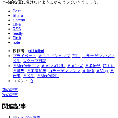
本格的な夏に負けないようにがんばっていきましょう。
Post
Share
Hatena
LINE
RSS
feedly
Pin it
note
投稿者:
gold-tajimi
プライベート
,
オススメショップ
,
育毛
,
コラーゲンマシン
,
脱毛
,
スタッフ日記
＃Men'sサロン
,
＃メンズ脱毛
,
＃メンズ
,
＃多治見
,
筋トレ
,
＃可児
,
＃美濃加茂
,
コラーゲンマシン
,
＃自信
,
＃Vlog
,
＃
仕事
,
＃脱毛
,
＃Men's脱毛
コメント:
0
前の記事
次の記事
関連記事