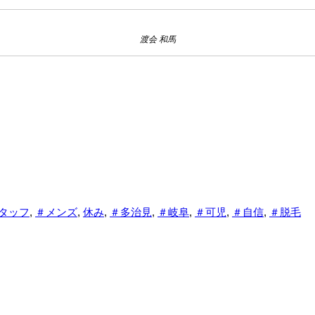
渡会 和馬
タッフ
,
＃メンズ
,
休み
,
＃多治見
,
＃岐阜
,
＃可児
,
＃自信
,
＃脱毛