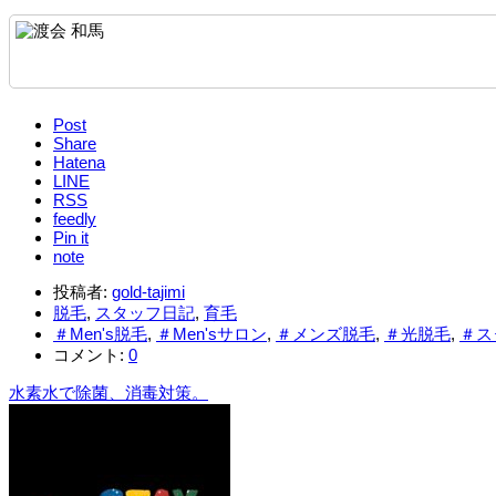
Post
Share
Hatena
LINE
RSS
feedly
Pin it
note
投稿者:
gold-tajimi
脱毛
,
スタッフ日記
,
育毛
＃Men's脱毛
,
＃Men'sサロン
,
＃メンズ脱毛
,
＃光脱毛
,
＃ス
コメント:
0
水素水で除菌、消毒対策。