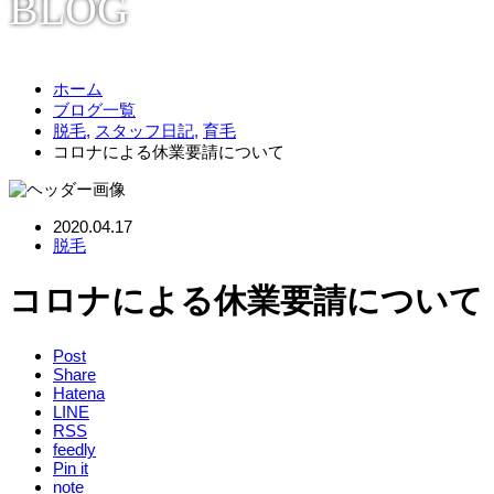
BLOG
ホーム
ブログ一覧
脱毛
,
スタッフ日記
,
育毛
コロナによる休業要請について
2020.04.17
脱毛
コロナによる休業要請について
Post
Share
Hatena
LINE
RSS
feedly
Pin it
note